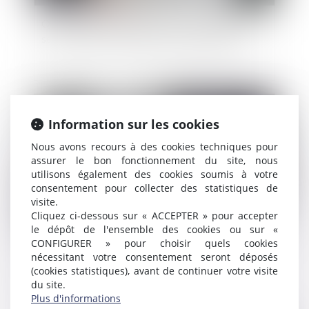
Quel est le droit applicable à une délégation de
service public en matière d'assainissement ?
Publié le :
24/04/2025
Information sur les cookies
Nous avons recours à des cookies techniques pour
assurer le bon fonctionnement du site, nous
utilisons également des cookies soumis à votre
consentement pour collecter des statistiques de
visite.
Cliquez ci-dessous sur « ACCEPTER » pour accepter
Droit public
le dépôt de l'ensemble des cookies ou sur «
CONFIGURER » pour choisir quels cookies
Concession d’un bien public : l’action du
nécessitant votre consentement seront déposés
concessionnaire n’échappe pas à la prescription
(cookies statistiques), avant de continuer votre visite
quinquennale
du site.
Plus d'informations