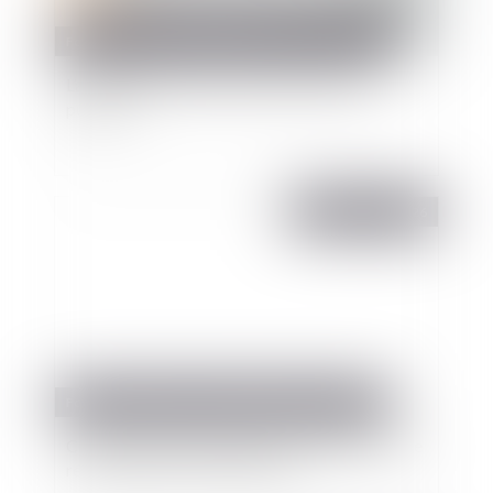
Fonction publique
/
Fonction publique - Article de fond
L’abandon de poste en droit de la fonction
publique
Publié le :
01/06/2026
Fonction publique
/
Fonction publique - Article de fond
Contractuels et fonctionnaires : la différence de
rémunération doit être justifiée