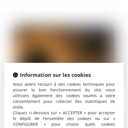
Publié le :
04/08/2026
Information sur les cookies
Fonction publique
/
Fonction publique - Article de fond
Nous avons recours à des cookies techniques pour
assurer le bon fonctionnement du site, nous
La rupture conventionnelle dans la fonction
utilisons également des cookies soumis à votre
publique : un dispositif désormais pérenne
consentement pour collecter des statistiques de
visite.
Cliquez ci-dessous sur « ACCEPTER » pour accepter
le dépôt de l'ensemble des cookies ou sur «
CONFIGURER » pour choisir quels cookies
Publié le :
21/07/2026