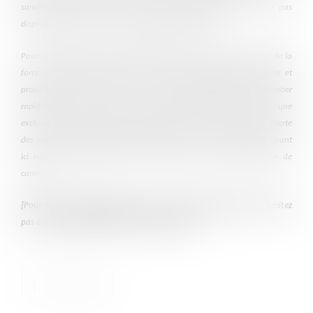
sanction d’exclusion de fonctions du « deuxième groupe » n’est pas
disproportionnée. Le recours est intégralement rejeté.
Pour les agents publics, l’enseignement est double : d’abord, l’usage de la
force est strictement encadré et doit rester absolument nécessaire et
proportionné, faute de quoi une sanction disciplinaire pourra tomber
rapidement, sans attendre un éventuel procès pénal. Ensuite, une
exclusion temporaire a des effets très concrets sur la rémunération (perte
des jours exclus) et peut peser durablement sur la carrière, la cour ayant
ici refusé tout effacement de la sanction et toute reconstitution de
carrière.
[Pour toute problématique liée à une procédure disciplnaire, n’hésitez
pas à contacter le Cabinet au 05.35.54.56.89]