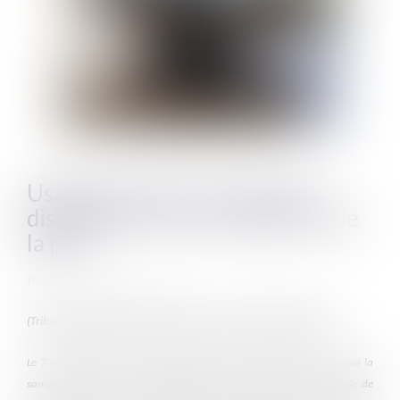
Usage de la force et sanction
disciplinaire pour les gardiens de
la paix
Publié le :
19/05/2026
(Tribunal administratif de Versailles, 7 mai 2026, n°24VE00274)
Le 7 mai 2026, la cour administrative d’appel de Versailles a confirmé la
sanction infligée à un gardien de la paix ayant utilisé une grenade de