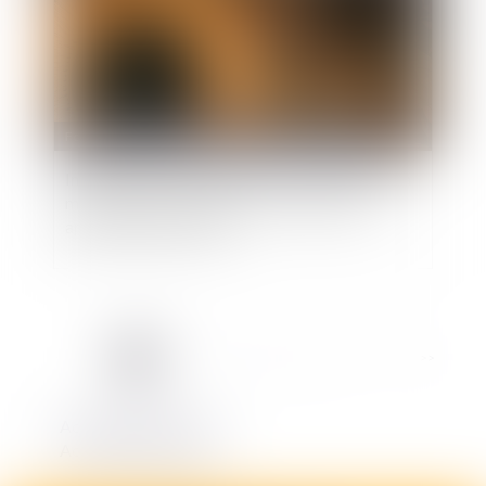
Fonction publique
/
Fonction publique - Article de fond
Indemnisation des préjudices subis du fait de la
maladie professionnelle : le Conseil d’Etat
apporte des précisions
<<
<
1
2
3
4
5
6
7
...
>
>>
Actualités juridiques
Actualités du cabinet