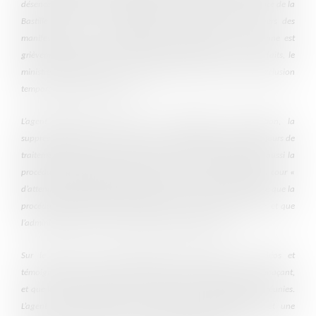
désencerclement lors d’une manifestation des « gilets jaunes » place de la
Bastille, en 2019. Sans sommation, il projette la grenade vers des
manifestants qui ne manifestaient pas d’hostilité : une personne est
grièvement blessée à l’œil, avec infirmité permanente. Pour ces faits, le
ministre de l’intérieur l’avait sanctionné par quinze jours d’exclusion
temporaire, dont dix avec sursis.
L’agent contestait la sanction : il demandait son annulation, la
suppression de toute trace au dossier, le remboursement des cinq jours de
traitement retenus et la reconstitution de sa carrière. Il invoquait aussi la
procédure pénale engagée à la suite des faits et demandait à la cour «
d’attendre » la décision du juge pénal. La cour refuse : elle rappelle que la
procédure disciplinaire est indépendante de la procédure pénale, et que
l’administration peut sanctionner sans attendre le pénal.
Sur le fond, la cour valide l’analyse du ministre : les vidéos et
témoignages montrent que le groupe visé n’était ni agressif ni menaçant,
et que les conditions légales d’usage de cette arme n’étaient pas réunies.
L’agent a donc manqué à ses obligations professionnelles, et une