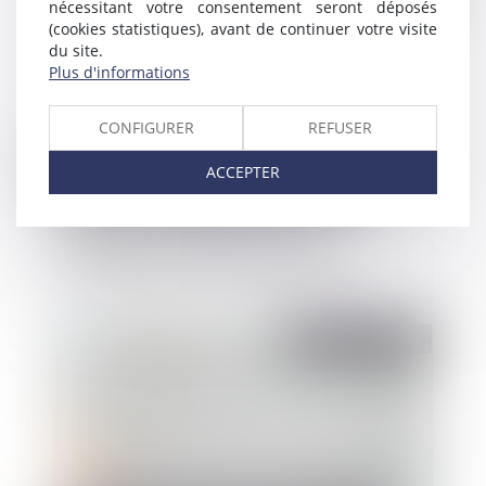
nécessitant votre consentement seront déposés
(cookies statistiques), avant de continuer votre visite
du site.
Plus d'informations
CONFIGURER
REFUSER
ACCEPTER
Fonction publique
/
Fonction publique - Décision H35
[Décision H35] Annulation d’une sanction
disciplinaire : malgré les nombreux
témoignages, la faute n’était pas établie
Publié le :
07/07/2026