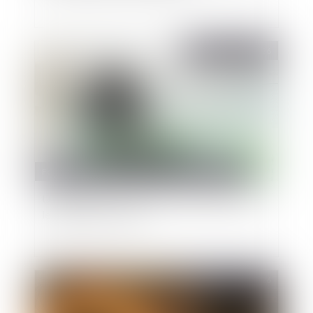
Publié le :
19/05/2026
Fonction publique
/
Fonction publique - Article de fond
Usage de la force et sanction disciplinaire pour
les gardiens de la paix
Publié le :
13/05/2026