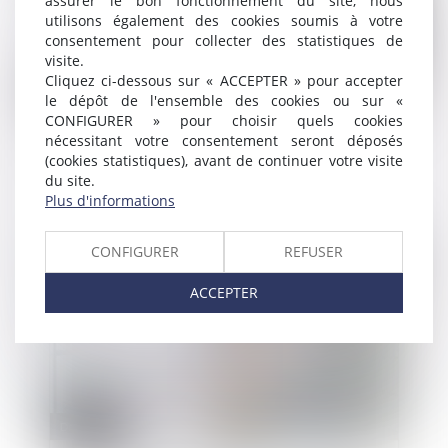
assurer le bon fonctionnement du site, nous
utilisons également des cookies soumis à votre
consentement pour collecter des statistiques de
visite.
Cliquez ci-dessous sur « ACCEPTER » pour accepter
le dépôt de l'ensemble des cookies ou sur «
Droit public
CONFIGURER » pour choisir quels cookies
Expropriation : quel est le point de départ du
nécessitant votre consentement seront déposés
délai accordé à l’appelant pour déposer ses
(cookies statistiques), avant de continuer votre visite
du site.
conclusions ?
Plus d'informations
CONFIGURER
REFUSER
Publié le :
12/10/2023
ACCEPTER
Droit public