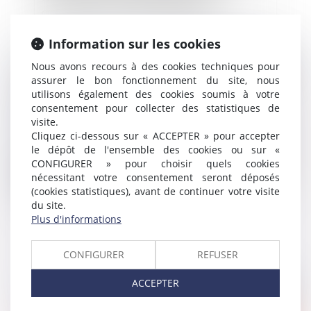
constitutif d’une sanction déguisée
Information sur les cookies
Publié le :
20/06/2024
Nous avons recours à des cookies techniques pour
assurer le bon fonctionnement du site, nous
utilisons également des cookies soumis à votre
consentement pour collecter des statistiques de
visite.
Cliquez ci-dessous sur « ACCEPTER » pour accepter
le dépôt de l'ensemble des cookies ou sur «
CONFIGURER » pour choisir quels cookies
nécessitant votre consentement seront déposés
Fonction publique
/
Fonction publique - Décision H35
(cookies statistiques), avant de continuer votre visite
du site.
[DECISION H35] Une nouvelle indemnisation
Plus d'informations
suite à une promesse non tenue de recrutement !
CONFIGURER
REFUSER
ACCEPTER
Publié le :
19/06/2024