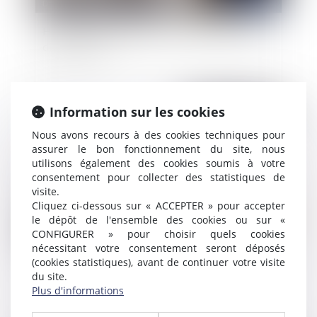
Droit public
/
Droit administratif
Haute fonction publique : la réforme du corps
diplomatique
Information sur les cookies
Publié le :
29/04/2022
Nous avons recours à des cookies techniques pour
assurer le bon fonctionnement du site, nous
utilisons également des cookies soumis à votre
consentement pour collecter des statistiques de
visite.
Cliquez ci-dessous sur « ACCEPTER » pour accepter
le dépôt de l'ensemble des cookies ou sur «
CONFIGURER » pour choisir quels cookies
Droit public
/
Droit administratif
nécessitant votre consentement seront déposés
(cookies statistiques), avant de continuer votre visite
Le Conseil d’Etat admet que le principe d’égalité
du site.
trouve aussi à s’appliquer entre fonctionnaires et
Plus d'informations
contractuels