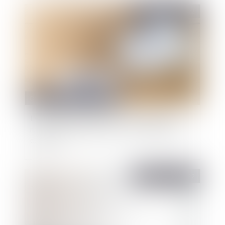
Publié le :
07/04/2022
Droit public
/
Droit administratif
Droit au versement de l’ATI : ce n’est pas la
reprise des fonctions mais la consolidation qui
compte !
Publié le :
07/04/2022