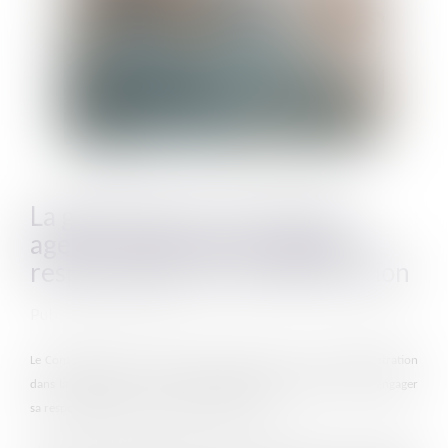
La gestion de la carrière des
agents publics peut engager la
responsabilité de l’administration
Publié le :
07/04/2022
Le Conseil d’Etat a reconnu que les décisions prises par l’administration
dans la gestion de la carrière administrative d’un agent peuvent engager
sa responsabilité dès lors qu’elles sont fautives.