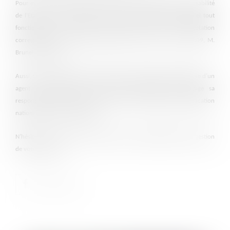
Pour exemple, le Conseil d’Etat a eu l’occasion d’engager la responsabilité
de l’Etat sur ce fondement en application du principe selon lequel tout
fonctionnaire en activité a droit de recevoir une affectation
correspondant à son grade (Conseil d'Etat, 1/6 SSR, 4 mars 2009, M.
Brunel, n°311122).
Aussi, si l’administration ne régularise pas la situation administrative d’un
agent et le laisse dans une position irrégulière, elle engage sa
responsabilité (Conseil d'Etat, 12 février 1969, Ministre de l’Education
nationale c/ Morin, n°748146).
N’hésitez pas à contacter le Cabinet pour toute difficulté liée à la gestion
de votre carrière !