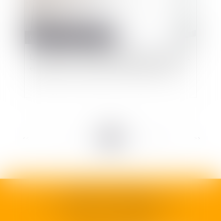
Droit public
/
Droit administratif
La gestion de la carrière des agents publics peut
engager la responsabilité de l’administration
<<
<
...
8
9
10
11
12
13
14
...
>
>>
SELARL H35 AVOCATS
92 rue Camille Godard - 33000 BORDEAUX
N° SIRET :
990 936 155 00011