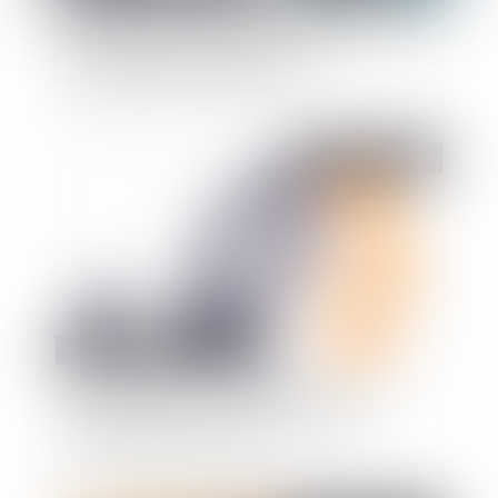
Référé-liberté : les délais de jugement du référé
suspension peuvent contribuer à la
reconnaissance de l'urgence
Publié le :
14/04/2022
Droit public
/
Droit administratif
Accident de service lors de l’exercice d’une
activité accessoire : qui en supporte les
conséquences financières ?