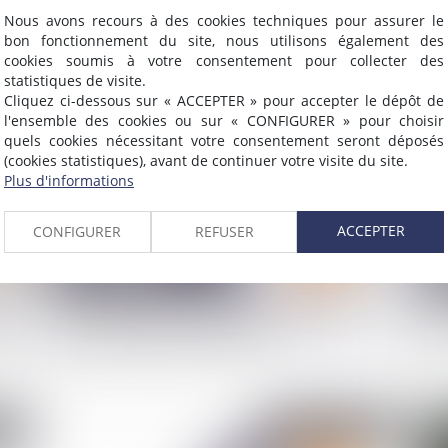
Nous avons recours à des cookies techniques pour assurer le
bon fonctionnement du site, nous utilisons également des
cookies soumis à votre consentement pour collecter des
statistiques de visite.
Cliquez ci-dessous sur « ACCEPTER » pour accepter le dépôt de
2022
Publié le :
14/10/2022
l'ensemble des cookies ou sur « CONFIGURER » pour choisir
quels cookies nécessitant votre consentement seront déposés
(cookies statistiques), avant de continuer votre visite du site.
Plus d'informations
ACCEPTER
CONFIGURER
REFUSER
Droit public
/
Droit administratif
Droi
les
Illégalité du licenciement pour insuffisance
Ef
erté
professionnelle d’une danseuse
de
2022
Publié le :
05/09/2022