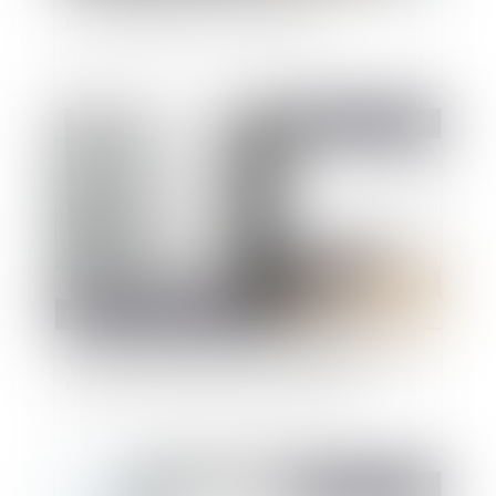
principe d'égalité entre les agents
Publié le :
19/03/2021
Droit public
/
Droit administratif
Le refus de titularisation en fin de stage ne doit
pas être motivé mais doit être justifié
Publié le :
19/03/2021