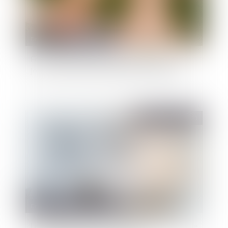
Droit public
/
Droit administratif
Fonction publique : élargissement du don de
jours de repos aux parents d’enfants décédés
Publié le :
19/03/2021
Droit public
/
Droit administratif
Le RIFSEEP: oui, mais à condition de respecter le