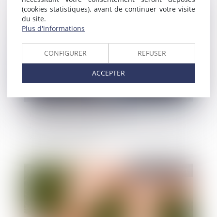
(cookies statistiques), avant de continuer votre visite
Publié le :
26/03/2021
du site.
Plus d'informations
CONFIGURER
REFUSER
ACCEPTER
Droit public
/
Droit administratif
Lorsque les critères sont remplis,
l’administration ne peut refuser l’imputabilité au
service d’un accident
Publié le :
24/03/2021