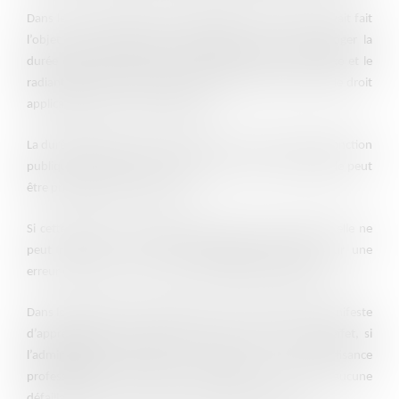
Dans le cas d’espèce, l’agent stagiaire d’une commune avait fait
l’objet de deux décisions. La première qui venait proroger la
durée de son stage et la seconde mettant fin à son stage et le
radiant des cadres, l’occasion pour les juges de préciser le droit
applicable dans ces deux situations.
La durée du stage est, en principe, d’un an en droit de la fonction
publique. Toutefois, les textes prévoient que cette période peut
être prorogée dans certains cas.
Si cette décision de prorogation n’a pas à être motivée, elle ne
peut reposer sur des faits matériellement inexacts, sur une
erreur de droit ou sur une erreur manifeste d’appréciation.
Dans le cas d’espèce, les juges ont reconnu une erreur manifeste
d’appréciation de la manière de servir de l’agent. En effet, si
l’administration justifiait sa décision par une insuffisance
professionnelle de l’agent, l’instruction n’a révélé aucune
défaillance de sa part, rendant la prorogation illégale.