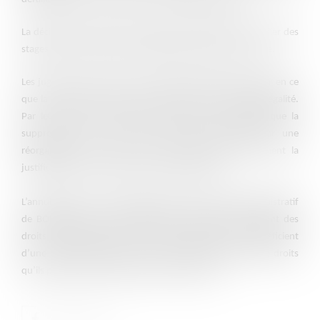
La décision de mettre fin au stage d’un agent et de le radier des
stages doit quant à elle être justifiée par l’intérêt du service.
Les juges ont alors reconnu un détournement de pouvoir en ce
que la suppression du poste de l’agent est entachée d’illégalité.
Par leur pouvoir d’instruction, les juges ont constaté que la
suppression du poste de l’agent était maquillée par une
réorganisation du service qui ne démontrait aucunement la
justification du licenciement de l’agent stagiaire.
L’annulation de ces deux décisions par le Tribunal Administratif
de BORDEAUX est particulièrement intéressante s’agissant des
droits des stagiaires de la fonction publique. S’ils bénéficient
d’une situation transitoire, ils sont toutefois titulaires de droits
qu’ils peuvent faire valoir devant les tribunaux.