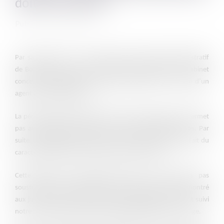
doit être justifié
Publié le :
19/03/2021
Par sa décision du 17 novembre 2020, le Tribunal administratif
de Bordeaux a suivi le raisonnement développé par le Cabinet
concernant l’illégalité de la décision mettant fin au stage d’un
agent par l’administration.
La période de stage, en droit de la fonction publique, ne permet
pas aux agents de bénéficier du statut des fonctionnaires. Par
suite, les stagiaires sont soumis à un statut particulier, du fait du
caractère probatoire et provisoire de leur situation.
Cette période, si particulière soit-elle, n’est toutefois pas
soustraite à toute protection, c’est ce que nous avons démontré
aux juges du Tribunal Administratif de BORDEAUX qui ont suivi
notre raisonnement quant au droit applicable à la fin du stage.