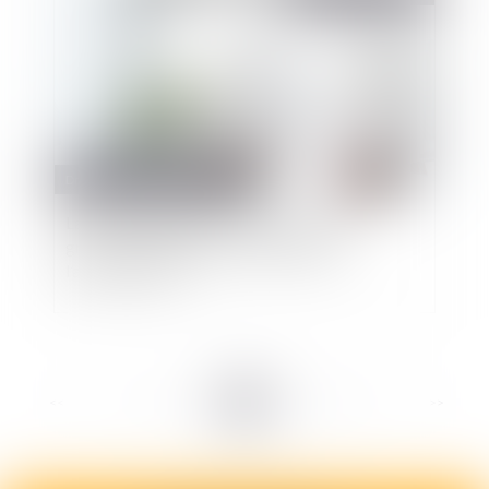
Droit public
/
Droit administratif
La discrimination en raison de l’état de
grossesse engage la responsabilité de
l’administration
<<
<
...
15
16
17
18
19
20
21
...
>
>>