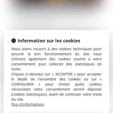
Fonction publique
/
Fonction publique - Article de fond
Indemnisation des préjudices subis du fait de la
maladie professionnelle : le Conseil d’Etat
apporte des précisions
Information sur les cookies
Publié le :
23/07/2025
Nous avons recours à des cookies techniques pour
assurer le bon fonctionnement du site, nous
utilisons également des cookies soumis à votre
consentement pour collecter des statistiques de
visite.
Cliquez ci-dessous sur « ACCEPTER » pour accepter
le dépôt de l'ensemble des cookies ou sur «
CONFIGURER » pour choisir quels cookies
Droit public
/
Droit administratif
nécessitant votre consentement seront déposés
(cookies statistiques), avant de continuer votre visite
Report des congés annuels dans la fonction
du site.
publique : les règles évoluent
Plus d'informations