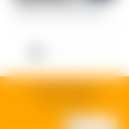
Simplification des règles de saisine du juge
administratif : le cachet de la poste faisant foi
<<
<
1
2
3
4
5
6
7
...
>
>>
SELARL H35 AVOCATS
92 rue Camille Godard - 33000 BORDEAUX
N° SIRET :
990 936 155 00011
Capital social :
1000 €
NOUS CONTACTER