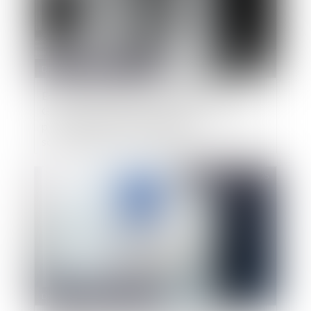
Droit public
/
Droit administratif
En cas de circonstances exceptionnelles, le
Gouvernement peut interrompre
provisoirement l’accès à un réseau social, mais
sous conditions - Conseil d'État
Publié le :
04/04/2025
Droit public
/
Droit administratif