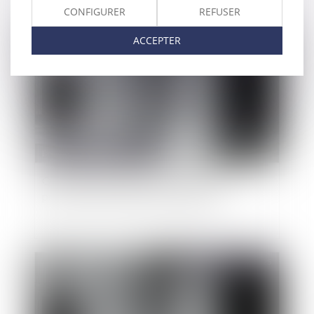
CONFIGURER
REFUSER
Publié le :
22/05/2025
ACCEPTER
Droit public
/
Droit administratif
Quel accès au domaine public pour les
professions foraines et circassiennes ?
Publié le :
10/04/2025