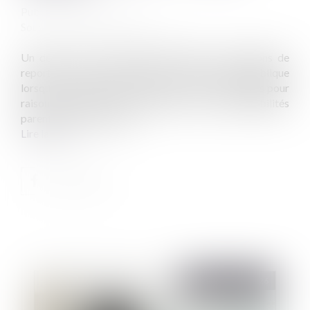
Publié le :
23/07/2025
Source :
www.service-public.fr
Un décret du 21 juin 2025 modifie les conditions de
report des congés annuels dans la fonction publique
lorsqu’ils n’ont pas pu être pris en raison de congés pour
raison de santé ou de congés liés aux responsabilités
parentales ou familiales...
Lire la suite
Publié le :
19/05/2026