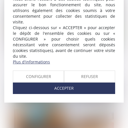
assurer le bon fonctionnement du site, nous
utilisons également des cookies soumis à votre
consentement pour collecter des statistiques de
visite.
Cliquez ci-dessous sur « ACCEPTER » pour accepter
le dépôt de l'ensemble des cookies ou sur «
CONFIGURER » pour choisir quels cookies
Droit public
/
Droit constitutionnel
nécessitant votre consentement seront déposés
(cookies statistiques), avant de continuer votre visite
Sollicitation de mise en retraite pour invalidité
du site.
et impossible droit à l’allocation chômage pour
Plus d'informations
l’agent
CONFIGURER
REFUSER
ACCEPTER
Publié le :
16/03/2023