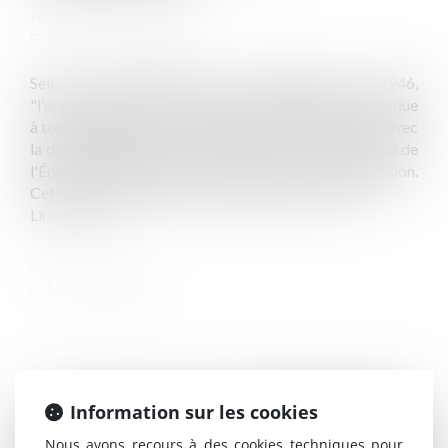
Publié le :
16/03/2023
Source :
www.vie-publique.fr
Selon le Préambule de la Constitution de 1946,
"l'organisation de l'enseignement public gratuit et laïque
à tous les degrés est un devoir de l'État." Cependant, avec
la décentralisation, les collectivités viennent en appui de
l'Éducation nationale dans l'exercice de cette mission.
Cette territorialisation s'est approfondie en 40 ans...
Lire la suite
Information sur les cookies
Publié le :
26/04/2023
Nous avons recours à des cookies techniques pour