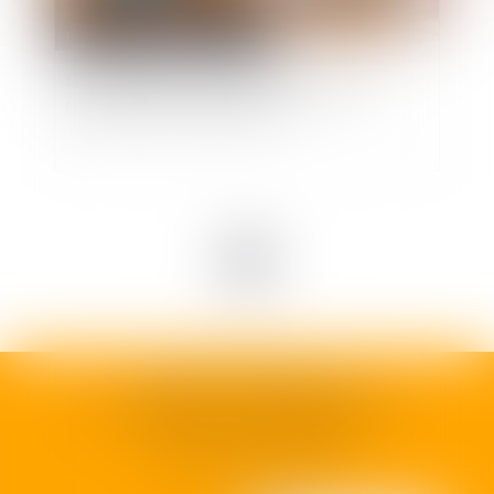
Droit public
/
Droit constitutionnel
Décentralisation dans l'éducation : quelle
répartition des compétences ?
<<
<
1
>
>>
SELARL H35 AVOCATS
92 rue Camille Godard - 33000 BORDEAUX
N° SIRET :
990 936 155 00011
Capital social :
1000 €