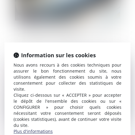
Droit public
Crise sanitaire : comment pallier la défaillance
du titulaire d’un marché public ?
Information sur les cookies
Publié le :
09/03/2021
Nous avons recours à des cookies techniques pour
assurer le bon fonctionnement du site, nous
utilisons également des cookies soumis à votre
consentement pour collecter des statistiques de
visite.
Cliquez ci-dessous sur « ACCEPTER » pour accepter
le dépôt de l'ensemble des cookies ou sur «
CONFIGURER » pour choisir quels cookies
nécessitant votre consentement seront déposés
Droit public
/
Droit administratif
(cookies statistiques), avant de continuer votre visite
du site.
Rappel du caractère obligatoire de la
Plus d'informations
commission de réforme dans le cadre d’une