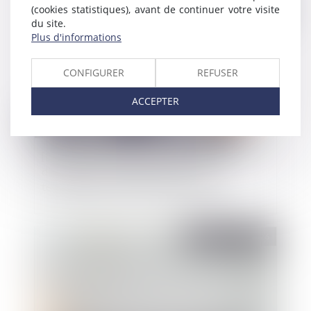
(cookies statistiques), avant de continuer votre visite
Publié le :
21/07/2026
du site.
Plus d'informations
CONFIGURER
REFUSER
ACCEPTER
Fonction publique
/
Fonction publique - Décision H35
[Décision H35] Annulation d’une sanction
disciplinaire : malgré les nombreux
témoignages, la faute n’était pas établie
Publié le :
07/07/2026