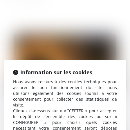
Publié le :
04/08/2026
Information sur les cookies
Nous avons recours à des cookies techniques pour
assurer le bon fonctionnement du site, nous
Fonction publique
/
Fonction publique - Article de fond
utilisons également des cookies soumis à votre
consentement pour collecter des statistiques de
La rupture conventionnelle dans la fonction
visite.
publique : un dispositif désormais pérenne
Cliquez ci-dessous sur « ACCEPTER » pour accepter
le dépôt de l'ensemble des cookies ou sur «
CONFIGURER » pour choisir quels cookies
nécessitant votre consentement seront déposés