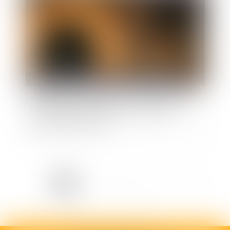
Fonction publique
/
Fonction publique - Article de fond
Indemnisation des préjudices subis du fait de la
maladie professionnelle : le Conseil d’Etat
apporte des précisions
<<
<
1
2
3
4
5
6
7
...
>
>>