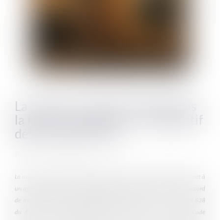
La rupture conventionnelle dans
la fonction publique : un dispositif
désormais pérenne
Publié le :
04/08/2026
La rupture conventionnelle, longtemps réservée au secteur privé, permet à
un agent public et à son administration de convenir d'un commun accord
de mettre fin à leur relation de travail. Introduite par la loi n° 2019-828
du 6 août 2019 et codifiée aux articles L. 552-1 à L. 552-5 du Code