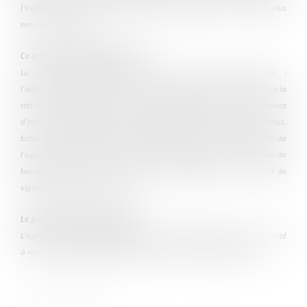
l'indemnité, ce qui devrait inciter les administrations à un usage plus
mesuré du dispositif.
Ce que dit la jurisprudence récente
La rupture conventionnelle n'est pas un droit pour l'agent :
l'administration conserve un pouvoir discrétionnaire pour l'accorder ou la
refuser, et le juge n'exerce qu'un contrôle restreint sur ce refus. L'absence
d'entretien préalable entache toutefois d'irrégularité la décision de refus.
Enfin, le Conseil d'État a récemment admis que le consentement de
l'agent puisse être vicié lorsque la rupture intervient dans un contexte de
harcèlement moral ou de pressions de l'administration — un point de
vigilance essentiel en pratique.
Le garde-fou du remboursement
L'agent ayant perçu l'ISRC doit la rembourser intégralement s'il est recruté
à nouveau comme agent public dans les six ans suivant la rupture.