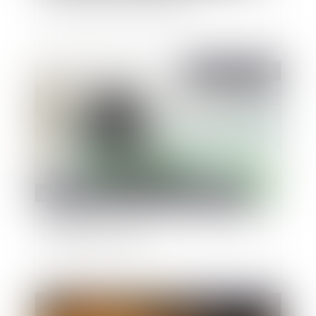
rémunération doit être justifiée
Publié le :
19/05/2026
Fonction publique
/
Fonction publique - Article de fond
Usage de la force et sanction disciplinaire pour
les gardiens de la paix
Publié le :
13/05/2026