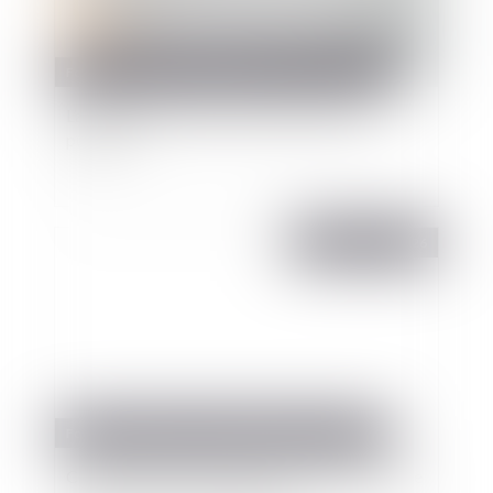
Fonction publique
/
Fonction publique - Article de fond
L’abandon de poste en droit de la fonction
publique
Publié le :
01/06/2026
Fonction publique
/
Fonction publique - Article de fond
Contractuels et fonctionnaires : la différence de