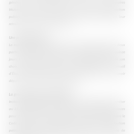
général de la fonction publique, elle s'adresse aux fonctionnaires
titulaires et aux agents en CDI, dans les trois versants de la fonction
publique. Sont exclus les stagiaires, les agents pouvant liquider leur
retraite à taux plein et les agents en CDD.
Une procédure encadrée
La rupture ne peut jamais être imposée : elle suppose l'accord des deux
parties, formalisé après un entretien et un délai de rétractation de quinze
jours. L'agent peut se faire assister par un représentant syndical de son
choix, un droit renforcé par le Conseil constitutionnel puis le Conseil
d'État. L'indemnité versée (ISRC) varie selon l'ancienneté, sans pouvoir
dépasser deux années de rémunération brute.
La grande nouveauté : la pérennisation
Instaurée à titre expérimental, la rupture conventionnelle devait s'arrêter
au 31 décembre 2025. La loi n° 2026-103 du 19 février 2026 de finances
pour 2026 a mis fin à cette incertitude en pérennisant le dispositif dans le
Code général de la fonction publique. En contrepartie, une contribution
patronale spécifique s'applique désormais sur la partie exonérée de