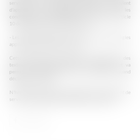
service. Dans toute autre hypothèse, il convient
d'apprécier leur imputabilité au service dans les
conditions prévues depuis l'entrée en vigueur de l'article
10 de l'ordonnance du 19 janvier 2017.
- Les délais de déclaration relèvent quant à eux des règles
applicables aux situations en cours
Cette clarification de la définition de rechute et des
textes et délais applicables est la bienvenue, et va
permettre aux agents de savoir comment et quand
déclarer une rechute.
N'hésitez pas à contacter le Cabinet en cas d'accident de
service, de maladie professionnelle ou de rechute !