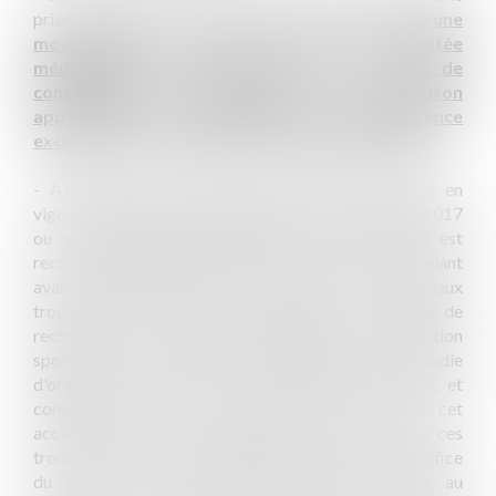
prise en charge en cas de rechute, c'est-à-dire
d'une
modification de l'état de l'agent constatée
médicalement postérieurement à la date de
consolidation de la blessure ou de guérison
apparente et constituant une conséquence
exclusive de l'accident ou de la maladie d'origine.
- Ainsi, quand un accident survenu avant l'entrée en
vigueur de l'article 10 de l'ordonnance du 19 janvier 2017
ou une maladie diagnostiquée avant cette date est
reconnu imputable au service selon les critères prévalant
avant cette même date, il convient, si de nouveaux
troubles affectent le même agent après cette date, de
rechercher si ces troubles proviennent de l'évolution
spontanée des séquelles de l'accident ou de la maladie
d'origine, en dehors de tout événement extérieur, et
constituent ainsi une conséquence exclusive de cet
accident ou de cette maladie. Si tel est le cas, ces
troubles ouvrent droit, sans autre condition, au bénéfice
du congé pour invalidité temporaire imputable au