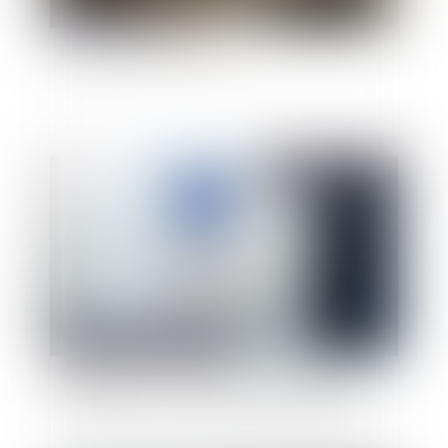
Droit public
Limites au droit de retrait
Publié le :
04/04/2025
Droit public
/
Droit administratif
Simplification des règles de saisine du juge
administratif : le cachet de la poste faisant foi