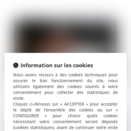
Publié le :
13/05/2025
Information sur les cookies
Nous avons recours à des cookies techniques pour
Droit public
assurer le bon fonctionnement du site, nous
Quel est le droit applicable à une délégation de
utilisons également des cookies soumis à votre
service public en matière d'assainissement ?
consentement pour collecter des statistiques de
visite.
Cliquez ci-dessous sur « ACCEPTER » pour accepter
le dépôt de l'ensemble des cookies ou sur «
CONFIGURER » pour choisir quels cookies
Publié le :
24/04/2025
nécessitant votre consentement seront déposés
(cookies statistiques), avant de continuer votre visite