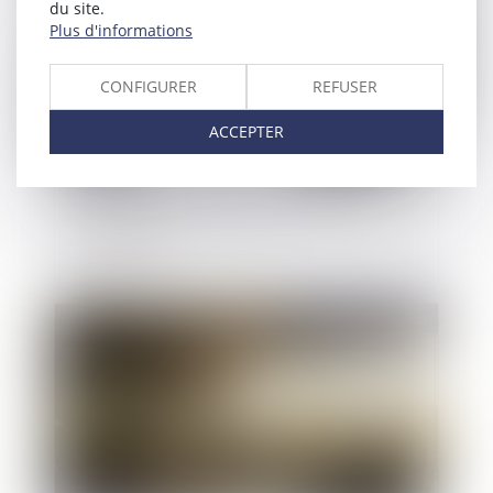
du site.
Plus d'informations
CONFIGURER
REFUSER
ACCEPTER
Droit public
Concession d’un bien public : l’action du
concessionnaire n’échappe pas à la prescription
quinquennale
Publié le :
17/04/2025