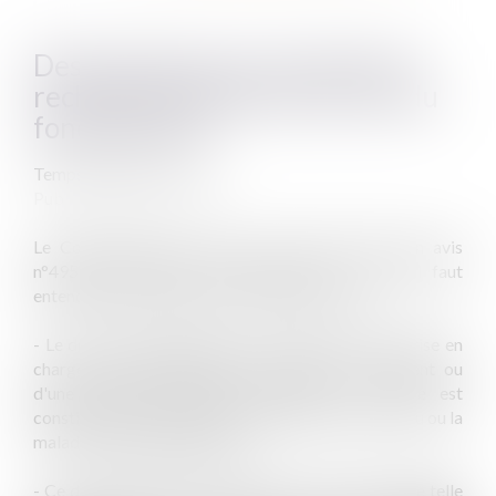
Des précisions sur la notion de
rechute d'accident de service du
fonctionnaire
Temps de lecture
:
2 min.
Publié le :
20/02/2025
Le Conseil d'Etat a rendu le 18 février 2025 un avis
n°495725 apportant des précisions sur ce qu'il faut
entendre par rechute d'un accident de service :
- Le droit des agents publics à bénéficier d'une prise en
charge par l'administration à raison d'un accident ou
d'une maladie reconnus imputables au service est
constitué à la date à laquelle l'accident est intervenu ou la
maladie a été diagnostiquée.
- Ce droit inclut celui de bénéficier à nouveau d'une telle