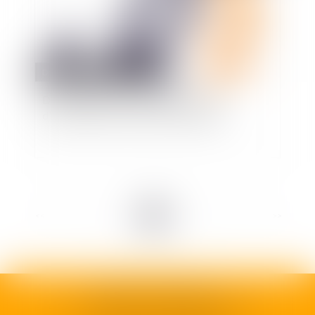
Droit public
/
Droit administratif
Des précisions sur la notion de rechute
d'accident de service du fonctionnaire
<<
<
1
2
3
4
5
6
7
...
>
>>
SELARL H35 AVOCATS
92 rue Camille Godard - 33000 BORDEAUX